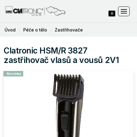
0
Úvod
Péče o tělo
Zastřihovače
Clatronic HSM/R 3827
zastřihovač vlasů a vousů 2V1
Novinka