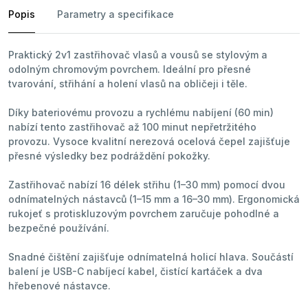
Popis
Parametry a specifikace
Praktický 2v1 zastřihovač vlasů a vousů se stylovým a
odolným chromovým povrchem. Ideální pro přesné
tvarování, střihání a holení vlasů na obličeji i těle.
Díky bateriovému provozu a rychlému nabíjení (60 min)
nabízí tento zastřihovač až 100 minut nepřetržitého
provozu. Vysoce kvalitní nerezová ocelová čepel zajišťuje
přesné výsledky bez podráždění pokožky.
Zastřihovač nabízí 16 délek střihu (1–30 mm) pomocí dvou
odnímatelných nástavců (1–15 mm a 16–30 mm). Ergonomická
rukojeť s protiskluzovým povrchem zaručuje pohodlné a
bezpečné používání.
Snadné čištění zajišťuje odnímatelná holicí hlava. Součástí
balení je USB-C nabíjecí kabel, čistící kartáček a dva
hřebenové nástavce.