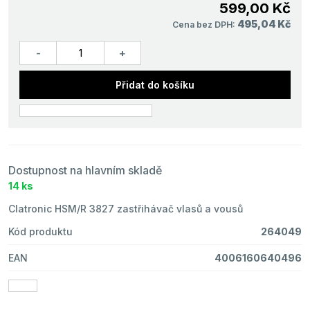
599,00 Kč
495,04 Kč
Cena bez DPH:
Přidat do košíku
Dostupnost na hlavním skladě
14 ks
Clatronic HSM/R 3827 zastřihávač vlasů a vousů
Kód produktu
264049
EAN
4006160640496