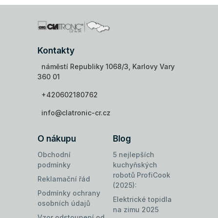
Kontakty
náměstí Republiky 1068/3, Karlovy Vary
360 01
+420602180762
info@clatronic-cr.cz
O nákupu
Blog
Obchodní
5 nejlepších
podmínky
kuchyňských
robotů ProfiCook
Reklamační řád
(2025):
Podmínky ochrany
Elektrické topidla
osobních údajů
na zimu 2025
Vzor odstoupení od