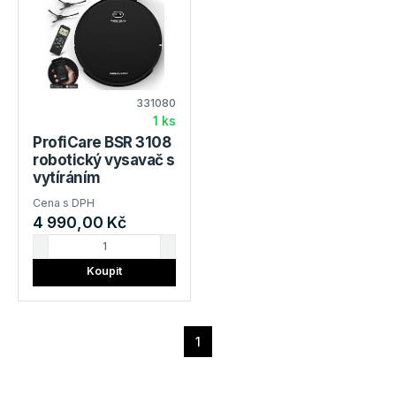
331080
1 ks
ProfiCare BSR 3108
robotický vysavač s
vytíráním
Cena s DPH
4 990,00 Kč
Koupit
1