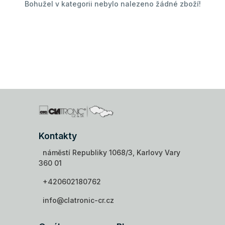
Bohužel v kategorii nebylo nalezeno žádné zboží!
Kontakty
náměstí Republiky 1068/3, Karlovy Vary
360 01
+420602180762
info@clatronic-cr.cz