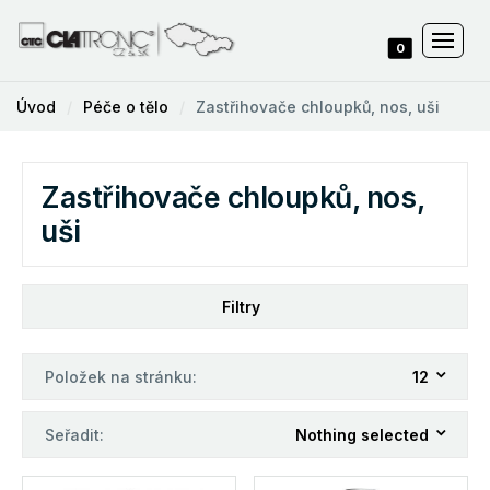
0
Úvod
Péče o tělo
Zastřihovače chloupků, nos, uši
Zastřihovače chloupků, nos,
uši
Filtry
Položek na stránku:
12
Seřadit:
Nothing selected