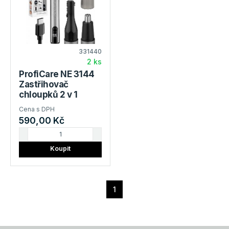
331440
2 ks
ProfiCare NE 3144
Zastřihovač
chloupků 2 v 1
Cena s DPH
590,00 Kč
Koupit
1