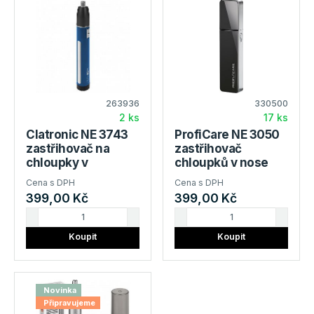
263936
330500
2 ks
17 ks
Clatronic NE 3743
ProfiCare NE 3050
zastřihovač na
zastřihovač
chloupky v
chloupků v nose
nose,zastřihač
Cena s DPH
Cena s DPH
399,00 Kč
399,00 Kč
Koupit
Koupit
Novinka
Připravujeme