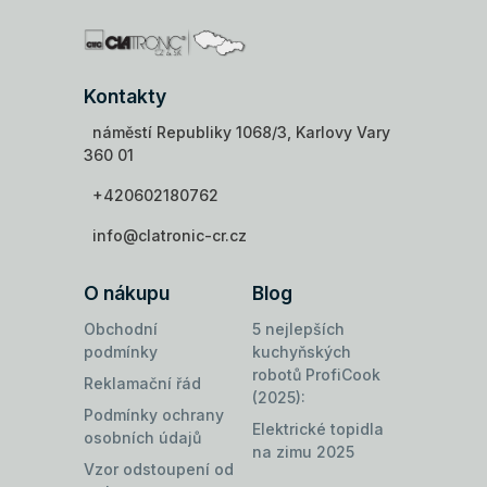
Kontakty
náměstí Republiky 1068/3, Karlovy Vary
360 01
+420602180762
info@clatronic-cr.cz
O nákupu
Blog
Obchodní
5 nejlepších
podmínky
kuchyňských
robotů ProfiCook
Reklamační řád
(2025):
Podmínky ochrany
Elektrické topidla
osobních údajů
na zimu 2025
Vzor odstoupení od