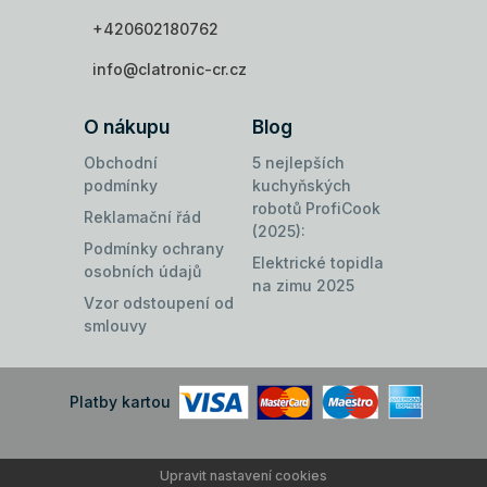
+420602180762
info@clatronic-cr.cz
O nákupu
Blog
Obchodní
5 nejlepších
podmínky
kuchyňských
robotů ProfiCook
Reklamační řád
(2025):
Podmínky ochrany
Elektrické topidla
osobních údajů
na zimu 2025
Vzor odstoupení od
smlouvy
Platby kartou
Upravit nastavení cookies