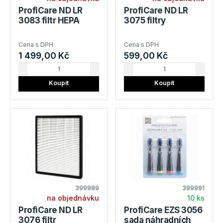
ProfiCare ND LR
ProfiCare ND LR
3083 filtr HEPA
3075 filtry
Cena s DPH
Cena s DPH
1 499,00 Kč
599,00 Kč
Koupit
Koupit
399989
399991
na objednávku
10 ks
ProfiCare ND LR
ProfiCare EZS 3056
3076 filtr
sada náhradních