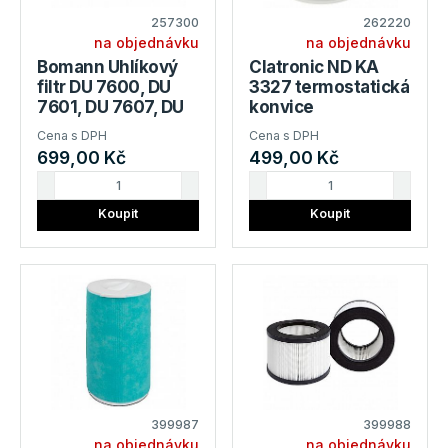
257300
262220
na objednávku
na objednávku
Bomann Uhlíkový
Clatronic ND KA
filtr DU 7600, DU
3327 termostatická
7601, DU 7607, DU
konvice
7609
Cena s DPH
Cena s DPH
699,00 Kč
499,00 Kč
Koupit
Koupit
399987
399988
na objednávku
na objednávku