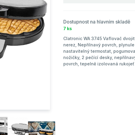
Dostupnost na hlavním skladě
7 ks
Clatronic WA 3745 Vaflovač dvojit
nerez, Nepřilnavý povrch, plynule
nastavitelný termostat, pogumov
nožičky, 2 pečící desky, nepřilnav
povrch, tepelně izolovaná rukojeť