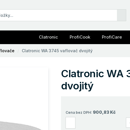
Clatronic
ProfiCook
ProfiCare
flovače
Clatronic WA 3745 vaflovač dvojitý
Clatronic WA 
dvojitý
900,83 Kč
Cena bez DPH: