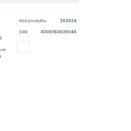
Kód produktu
263934
EAN
4006160639346
ý
ané
ý