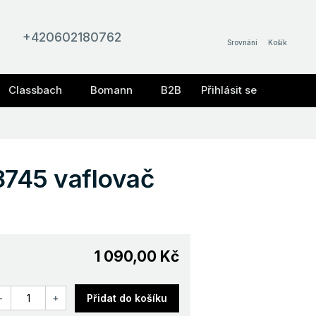
+420602180762
Srovnání
Košík
Classbach
Bomann
B2B
Přihlásit se
3745 vaflovač
1 090,00 Kč
Přidat do košíku