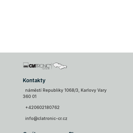
Kontakty
náměstí Republiky 1068/3, Karlovy Vary
360 01
+420602180762
info@clatronic-cr.cz